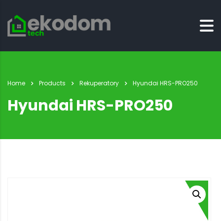
Home
Products
Rekuperatory
Hyundai HRS-PRO250
Hyundai HRS-PRO250