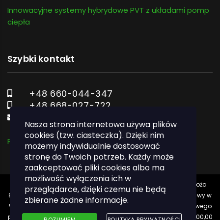
Innowacyjne systemy hybrydowe PVT z układami pomp
ciepła
Szybki kontakt
+48 660-044-347
+48 668-027-722
biuro@ekodom.tech
Nasza strona internetowa używa plików
cookies (tzw. ciasteczka). Dzięki nim
Polityka prywatności
możemy indywidualnie dostosować
stronę do Twoich potrzeb. Każdy może
zaakceptować pliki cookies albo ma
możliwość wyłączenia ich w
Ekodom.tech Sp. z o.o. z siedzibą w (00-682) Warszawie, ul. Hoża
przeglądarce, dzięki czemu nie będą
86/410, zarejestrowana w Sądzie Rejonowym dla m. st. Warszawy w
zbierane żadne informacje.
Warszawie, XII Wydział Gospodarczy Krajowego Rejestru Sądowego
pod nr KRS 0000848420, NIP 7831820784. Kapitał zakładowy 5000,00
ROZUMIEM
POLITYKA PRYWATNOŚCI