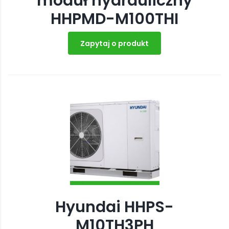
moduł hydrauliczny
HHPMD-M100THI
Zapytaj o produkt
Hyundai HHPS-
M10TH3PH