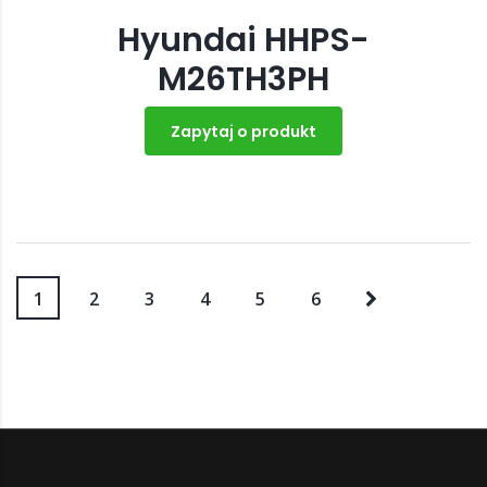
Hyundai HHPS-
M26TH3PH
Zapytaj o produkt
1
2
3
4
5
6