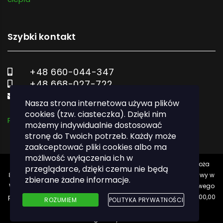
Szybki kontakt
+48 660-044-347
+48 668-027-722
biuro@ekodom.tech
Nasza strona internetowa używa plików
cookies (tzw. ciasteczka). Dzięki nim
Polityka prywatności
możemy indywidualnie dostosować
stronę do Twoich potrzeb. Każdy może
zaakceptować pliki cookies albo ma
możliwość wyłączenia ich w
Ekodom.tech Sp. z o.o. z siedzibą w (00-682) Warszawie, ul. Hoża
przeglądarce, dzięki czemu nie będą
86/410, zarejestrowana w Sądzie Rejonowym dla m. st. Warszawy w
zbierane żadne informacje.
Warszawie, XII Wydział Gospodarczy Krajowego Rejestru Sądowego
pod nr KRS 0000848420, NIP 7831820784. Kapitał zakładowy 5000,00
ROZUMIEM
POLITYKA PRYWATNOŚCI
PLN.
designed by
iCreate