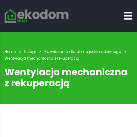
Home
Usługi
Rozwiązania dla domu jednorodzinnego
Wentylacja mechaniczna z rekuperacją
Wentylacja mechaniczna
z rekuperacją