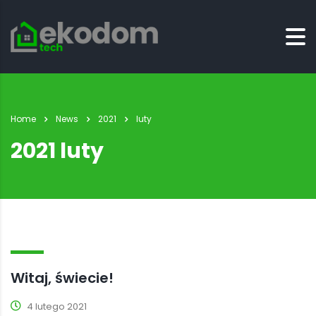
Home
News
2021
luty
2021 luty
Witaj, świecie!
4 lutego 2021